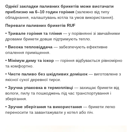
Однієї закладки паливних брикетів може вистачати
приблизно на 6–10 годин горіння
(залежно від типу
обладнання, налаштувань котла та умов використання).
Переваги паливних брикетів RUF
•
Тривале горіння та тління
— у порівнянні зі звичайними
дровами брикети довше підтримують тепло.
•
Висока тепловіддача
— забезпечують ефективне
опалення приміщення.
•
Мінімум диму та іскор
— горіння відбувається рівномірно
та комфортно.
•
Чисте паливо без шкідливих домішок
— виготовлене з
якісної сухої деревної тирси.
•
Зручна упаковка в термоплівці
— захищає брикети від
вологи, пилу та пошкоджень під час транспортування і
зберігання.
•
Зручне зберігання та використання
— брикети легко
переносити та завантажувати у котел або піч.