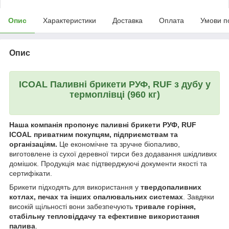
Опис
Характеристики
Доставка
Оплата
Умови п
Опис
ICOAL Паливні брикети РУФ, RUF з дубу у
термоплівці (960 кг)
Наша компанія пропонує паливні брикети РУФ, RUF
ICOAL приватним покупцям, підприємствам та
організаціям.
Це економічне та зручне біопаливо,
виготовлене із сухої деревної тирси без додавання шкідливих
домішок. Продукція має підтверджуючі документи якості та
сертифікати.
Брикети підходять для використання у
твердопаливних
котлах, печах та інших опалювальних системах
. Завдяки
високій щільності вони забезпечують
тривале горіння,
стабільну тепловіддачу та ефективне використання
палива
.