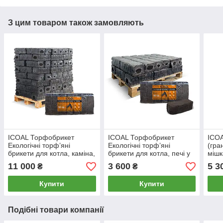
З цим товаром також замовляють
ICOAL Торфобрикет
ICOAL Торфобрикет
ICOA
Екологічні торф’яні
Екологічні торф’яні
(гра
брикети для котла, каміна,
брикети для котла, печі у
мішк
печі у термоплівці (960 кг)
термоплівці (300 кг)
11 000
3 600
5 3
₴
₴
Купити
Купити
Подібні товари компанії