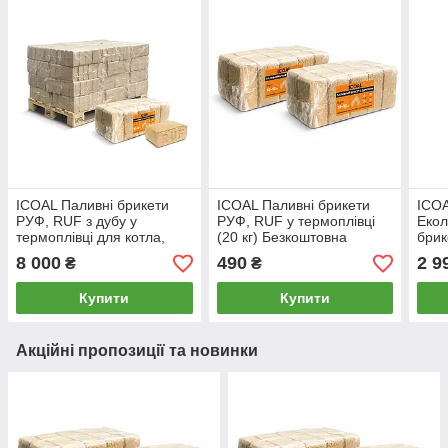
ICOAL Паливні брикети
ICOAL Паливні брикети
ICO
РУФ, RUF з дубу у
РУФ, RUF у термоплівці
Екол
термоплівці для котла,
(20 кг) Безкоштовна
брик
каміна, печі (480 кг)
доставка
печі
8 000
490
2 9
₴
₴
Купити
Купити
Акційні пропозиції та новинки